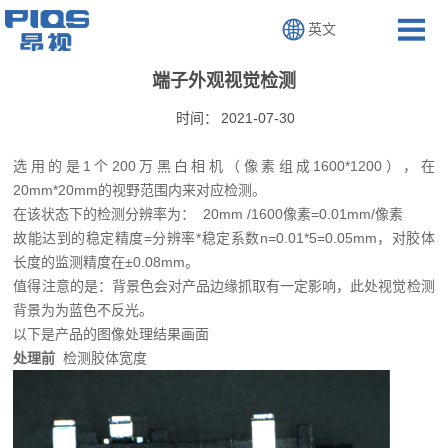
英文
端子外观视觉检测
时间：
2021-07-30
选用的是1个200万黑白相机（像素组成1600*1200），在
20mm*20mm的视野范围内来对应检测。
在该状态下的检测分辨率为： 20mm /1600像素=0.01mm/像素
故能达到的稳定精度=分辨率*稳定系数n=0.01*5=0.05mm，
对胶体
长度的监测精度在±0.08mm。
值得注意的是：背景色会对产品边缘抓取有一定影响，此处视觉检测
背景为为蓝色不反光。
以下是产品的图像处理结果画面
处理前
检测胶体宽度