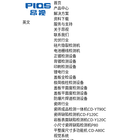
首页
产品中心
解决方案
资料下载
英文
服务与支持
关于昂视
联系我们
光伏行业
硅片隐裂检测机
电池栅线检测机
正镀检测设备
背镀检测设备
印刷检测设备
锂电行业
盖板全检设备
极简极柱检测设备
盖板平面度检测设备
盖板平面度检测设备
防爆片焊道检测设备
瓷砖行业
瓷砖成品检测一体机CD-YT90C
瓷砖缺陷检测机CD-F120C
岩板表面缺陷检测机CD-Y120C
小尺寸瓷砖缺陷检测机P80
平整度尺寸多功能机 CD-A80C
视觉系统