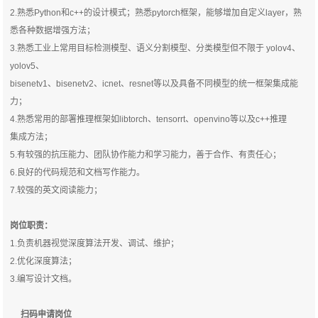
2.熟悉Python和c++的设计模式；熟悉pytorch框架，能够增加自定义layer，熟
悉各种数据增强方法；
3.熟悉工业上常用目标检测模型、语义分割模型、分类模型但不限于 yolov4、
yolov5、
bisenetv1、bisenetv2、icnet、resnet等以及具备不同模型的统一框架集成能
力；
4.熟悉常用的部署推理框架如libtorch、tensorrt、openvino等以及c++推理
集成方法；
5.有较强的抗压能力、团队协作能力和学习能力，善于合作、有责任心；
6.良好的代码规范和文档写作能力。
7.较强的英文阅读能力；
岗位职责：
1.负责机器视觉深度算法开发、调试、维护；
2.优化深度算法；
3.编写设计文档。
扫码申请岗位