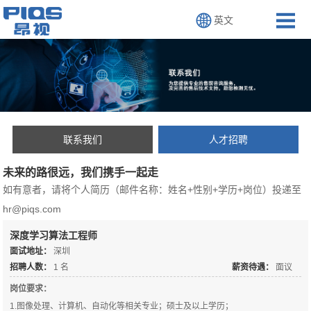
英文
联系我们
人才招聘
未来的路很远，我们携手一起走
如有意者，请将个人简历（邮件名称：姓名+性别+学历+岗位）投递至
hr@piqs.com
深度学习算法工程师
面试地址：
深圳
招聘人数：
1
名
薪资待遇：
面议
岗位要求：
1.图像处理、计算机、自动化等相关专业；硕士及以上学历；