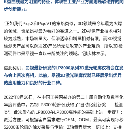
K型曲线最为明显的特征，体现在工业产业方面则是软硬件的同
步创新能力。
“正如我们PiqsX和PiqsVT的策略类似，3D领域是今年最为火爆
的领域，也是昂视最为看好的赛道之一。2D视觉产业技术相对
较为成熟，市场容量大、但渗透率和增量相对有限，而3D视觉
检测类产品可以解决2D产品所无法攻克的产业难题，所以3D检
测硬件也是昂视一直以来所关注的领域。”那庆林表示。
借此契机，
昂视最新研发的LP8000系列3D激光轮廓仪将会在发
布会上首次亮相，此前，昂视3D激光轮廓仪就已经展示出优异
的应用能力和良好的行业口碑。
2022年8月26日，在中国工控网举办的第二十届自动化及数字化
年度评选中，昂视LP3000轮廓仪获得了“自动化创新奖——检测
类”。此次发布的LP8000在LP3000高性能的基础上进一步提升：
灵活方便，可根据客户需求进行OEM、ODM；最高可实现每秒
52000条轮廓的触发采集与传输；Z轴量程增大一倍以上；支持