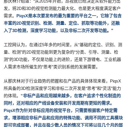
那庆林介绍道：“从2015年开始，昂视就已经决定从软件能力出
发，将2D和3D的视觉检测能力最大化、也是更大程度满足客户
需求。
PiqsX是本次要发布的最为重要的平台之一，它除了包含
丰富的2D视觉识别、检测、测量、定位、抓取等功能外，还融
入了3D检测，深度学习功能，以及非标二次开发等功能
。”
工控网认为，在通过5年多的时间里，从“基础的定位、识别、测
量、检测”的2D视觉功能到更为复杂的“分类、引导、测量、检
测”的3D功能，不仅是功能上的进阶，还是下游锂电、工业机器
人需求市场所催生的“思考”类识别系统的发展需要。
从那庆林对于行业趋势的把握和在产品的具体体现来看，PiqsX
所具备的3D检测深度学习和非标二次开发是“思考”和“灵活”能力
的体现。
“
非标产品和应用越来越多，在客户追求个性化制造的
同时，还对相应的产线设备安装和开发周期有更短的需求。
PiqsX作为针对非标应用的视觉平台，只需要根据客户特定需
求，增添相应非标产品和应用的特殊功能、调用不同的工具模块
即可完成部署，并且在极少数人员的情况下可将以往几个月的部